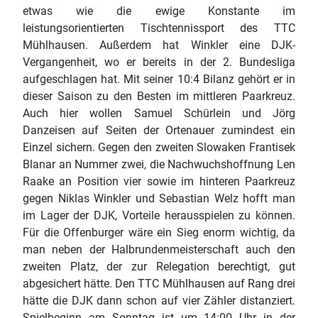
etwas wie die ewige Konstante im
leistungsorientierten Tischtennissport des TTC
Mühlhausen. Außerdem hat Winkler eine DJK-
Vergangenheit, wo er bereits in der 2. Bundesliga
aufgeschlagen hat. Mit seiner 10:4 Bilanz gehört er in
dieser Saison zu den Besten im mittleren Paarkreuz.
Auch hier wollen Samuel Schürlein und Jörg
Danzeisen auf Seiten der Ortenauer zumindest ein
Einzel sichern. Gegen den zweiten Slowaken Frantisek
Blanar an Nummer zwei, die Nachwuchshoffnung Len
Raake an Position vier sowie im hinteren Paarkreuz
gegen Niklas Winkler und Sebastian Welz hofft man
im Lager der DJK, Vorteile herausspielen zu können.
Für die Offenburger wäre ein Sieg enorm wichtig, da
man neben der Halbrundenmeisterschaft auch den
zweiten Platz, der zur Relegation berechtigt, gut
abgesichert hätte. Den TTC Mühlhausen auf Rang drei
hätte die DJK dann schon auf vier Zähler distanziert.
Spielbeginn am Sonntag ist um 14:00 Uhr in der