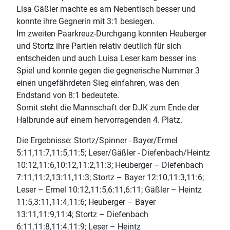
Lisa Gäßler machte es am Nebentisch besser und
konnte ihre Gegnerin mit 3:1 besiegen.
Im zweiten Paarkreuz-Durchgang konnten Heuberger
und Stortz ihre Partien relativ deutlich für sich
entscheiden und auch Luisa Leser kam besser ins
Spiel und konnte gegen die gegnerische Nummer 3
einen ungefährdeten Sieg einfahren, was den
Endstand von 8:1 bedeutete.
Somit steht die Mannschaft der DJK zum Ende der
Halbrunde auf einem hervorragenden 4. Platz.
Die Ergebnisse: Stortz/Spinner - Bayer/Ermel
5:11,11:7,11:5,11:5; Leser/Gäßler - Diefenbach/Heintz
10:12,11:6,10:12,11:2,11:3; Heuberger – Diefenbach
7:11,11:2,13:11,11:3; Stortz – Bayer 12:10,11:3,11:6;
Leser – Ermel 10:12,11:5,6:11,6:11; Gäßler – Heintz
11:5,3:11,11:4,11:6; Heuberger – Bayer
13:11,11:9,11:4; Stortz – Diefenbach
6:11,11:8,11:4,11:9; Leser – Heintz