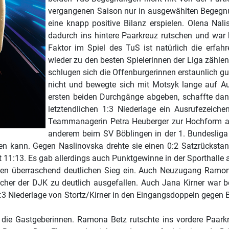
vergangenen Saison nur in ausgewählten Begegnu
eine knapp positive Bilanz erspielen. Olena Nali
dadurch ins hintere Paarkreuz rutschen und war 
Faktor im Spiel des TuS ist natürlich die erfah
wieder zu den besten Spielerinnen der Liga zähl
schlugen sich die Offenburgerinnen erstaunlich gut
nicht und bewegte sich mit Motsyk lange auf Au
ersten beiden Durchgänge abgeben, schaffte dann
letztendlichen 1:3 Niederlage ein Ausrufezeich
Teammanagerin Petra Heuberger zur Hochform auf.
anderem beim SV Böblingen in der 1. Bundesliga 
en kann. Gegen Naslinovska drehte sie einen 0:2 Satzrücksta
 11:13. Es gab allerdings auch Punktgewinne in der Sporthalle 
nen überraschend deutlichen Sieg ein. Auch Neuzugang Ramona
Sicher der DJK zu deutlich ausgefallen. Auch Jana Kirner war 
3 Niederlage von Stortz/Kirner in den Eingangsdoppeln gegen B
die Gastgeberinnen. Ramona Betz rutschte ins vordere Paarkr