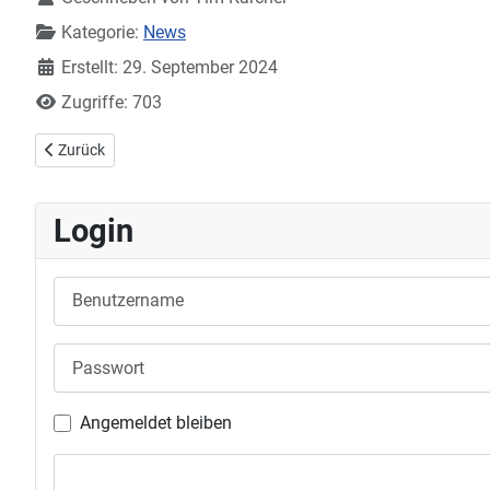
Kategorie:
News
Erstellt: 29. September 2024
Zugriffe: 703
Vorheriger Beitrag: Damen Regionalliga: DJK Offenburg II – DJK SB 
Zurück
Login
Benutzername
Passwort
Angemeldet bleiben