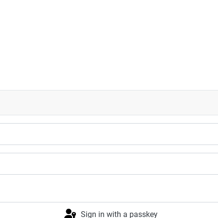
Stuttgart II 7:3
Sign in with a passkey