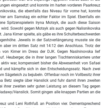
ngen eingesetzt und konnte im harten vorderen Paarkreuz
snikovska, die ebenfalls das Niveau für vorne hat, konnte
hier am Samstag ein echter Faktor im Spiel. Ebenfalls ein
rene Spitzenspielerin Iryna Motsyk, die auch diese Saison
en wird. Sowohl gegen Motsyk als auch gegen Nalisnikovska
. Jana Kirner spielte, als gäbe es ihre Schulterbeschwerden
genhöhe. Jeweils in der Satzverlängerung musste sie die
 aber im dritten Satz mit 14:12 den Anschluss. Trotz der
en von Kirner im Dress der DJK. Gegen Naslninovska lief
 Heuberger, die in ihrer langen Tischtenniskarriere unter
aktiv war, kompensiert bisher die Abwesenheit von Safaei
nd und kämpfte sich in den Entscheidungssatz. Nach zwei
am Sägeteich zu bejubeln. Offenbar noch im Vollbesitz ihrer
 Betz siegte über Hanslick und fuhr damit ihren zweiten
bei ihrer zweiten sehr guten Leistung an diesem Tag gegen
adawy/Hanslick. Somit gingen alle knappen Partien an die
euz und Leni Rothfuß an Position vier. Dementsprechend