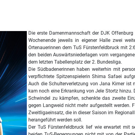
Die erste Damenmannschaft der DJK Offenburg m
Wochenende jeweils in eigener Halle zwei wei
Ortenauerinnen dem TuS Fürstenfeldbruck mit 2
den beiden Auswärtsniederlagen vom vergangene
dem letzten Tabellenplatz der 2. Bundesliga.
Die Südbadenerinnen haben weiterhin mit perso
verpflichtete Spitzenspielerin Shima Safaei au
Auch die Schulterverletzung von Jana Kirner i
kam noch eine Erkrankung von Jele Stortz hinzu. D
Schwindel zu kämpfen, schenkte das zweite Ein
gegen Langweid nicht mehr aufgestellt werden. Fü
Zweitligaeinsatz, die in dieser Saison im Regio
herangeführt werden soll.
Der TuS Fürstenfeldbruck lief wie erwartet mit
beiden TuS-Begegnungen nicht mit von der Parti