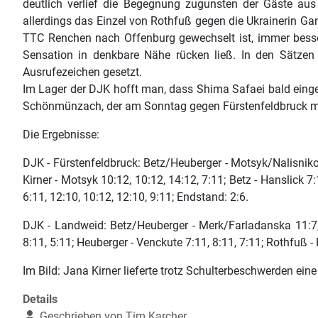
deutlich verlief die Begegnung zugunsten der Gäste au
allerdings das Einzel von Rothfuß gegen die Ukrainerin 
TTC Renchen nach Offenburg gewechselt ist, immer besser
Sensation in denkbare Nähe rücken ließ. In den Sätzen 
Ausrufezeichen gesetzt.
Im Lager der DJK hofft man, dass Shima Safaei bald eing
Schönmünzach, der am Sonntag gegen Fürstenfeldbruck mit 0
Die Ergebnisse:
DJK - Fürstenfeldbruck: Betz/Heuberger - Motsyk/Nalisnikovs
Kirner - Motsyk 10:12, 10:12, 14:12, 7:11; Betz - Hanslick 7:
6:11, 12:10, 10:12, 12:10, 9:11; Endstand: 2:6.
DJK - Landweid: Betz/Heuberger - Merk/Farladanska 11:7, 1
8:11, 5:11; Heuberger - Venckute 7:11, 8:11, 7:11; Rothfuß - 
Im Bild: Jana Kirner lieferte trotz Schulterbeschwerden ein
Details
Geschrieben von
Tim Karcher