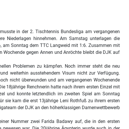
usste in der 2. Tischtennis Bundesliga am vergangenen
tere Niederlagen hinnehmen. Am Samstag unterlagen die
:6, am Sonntag dem TTC Langweid mit 1:6. Zusammen mit
n Wochende gegen Annen und Anröchte bleibt die DJK auf
nellen Problemen zu kämpfen. Noch immer steht die neu
fgrund weiterhin ausstehendem Visum nicht zur Verfügung.
st noch nicht überwunden und am vergangenen Wochenende
ie 18jährige Renchnerin hatte nach ihrem ersten Einzel mit
zel und konnte letztendlich im zweiten Spiel am Sonntag
r sie kam die erst 13jährige Leni Rothfuß zu ihrem ersten
nalligateam der DJK an den höherklassigen Damenwettbewerb
 seiner Nummer zwei Farida Badawy auf, die in den ersten
e gewesen war. Die 20jährige Ägypterin wurde auch in der