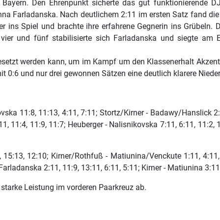
s Bayern. Den Ehrenpunkt sicherte das gut funktionierende D
Ganna Farladanska. Nach deutlichem 2:11 im ersten Satz fand d
 ins Spiel und brachte ihre erfahrene Gegnerin ins Grübeln. 
vier und fünf stabilisierte sich Farladanska und siegte am E
esetzt werden kann, um im Kampf um den Klassenerhalt Akzente 
:6 und nur drei gewonnen Sätzen eine deutlich klarere Niederl
ka 11:8, 11:13, 4:11, 7:11; Stortz/Kirner - Badawy/Hanslick 2:11
11, 11:4, 11:9, 11:7; Heuberger - Nalisnikovska 7:11, 6:11, 11:2, 
5:13, 12:10; Kirner/Rothfuß - Matiunina/Venckute 1:11, 4:11, 6:
Farladanska 2:11, 11:9, 13:11, 6:11, 5:11; Kirner - Matiunina 3:11
e starke Leistung im vorderen Paarkreuz ab.