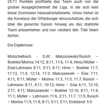
25:11 Punkten profitierte das Team auch von der
großen Ausgeglichenheit der Liga, in der sich kein
klarer Dominator herauskristallisierte. Umso höher ist
die Konstanz der Offenburger einzuschätzen, die sich
über die gesamte Saison hinweg als das stabilste
Team präsentierten und nun verdient den Titel feiern
dürfen.
Die Ergebnisse:
Mutschelbach - DJK: Matuszewski/Ruisch –
Boehler/Morina 14:12, 8:11, 11:6, 11:4; Hrnic/Müller –
Eise/Lehmann 8:11, 5:11, 6:11; Hrnic – Boehler 11:7,
11:13, 11:4, 12:14, 11:3; Matuszewski – Eise 7:11,
4:11, 8:11; Müller – Morina 11:3, 11:5, 11:7; Ruisch –
Lehmann 8:11, 4:11, 10:12; Hrnic – Eise 6:11, 12:10,
2:11, 4:11; Matuszewski – Boehler 12:10, 8:11, 11:4,
11:1; Müller – Lehmann 11:6, 2:11, 11:7, 11:5; Ruisch
– Morina 11:9, 11:8, 8:11, 5:11, 5:11; Endstand: 5:5.