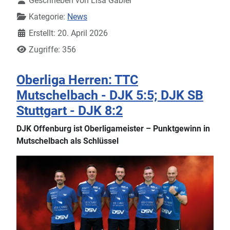
Geschrieben von
Lisa Gäbler
Kategorie:
News
Erstellt: 20. April 2026
Zugriffe: 356
Oberliga Herren: TTC
Mutschelbach - DJK 5:5; DJK SB
Stuttgart - DJK 8:2
DJK Offenburg ist Oberligameister – Punktgewinn in
Mutschelbach als Schlüssel