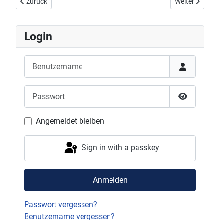
Vorheriger Beitrag: Regionalliga Herren: VfR Birkmannsweiler - D
Nächster Beitr
Zurück
Weiter
Login
Benutzername
Passwort
Show Pas
Angemeldet bleiben
Sign in with a passkey
Anmelden
Passwort vergessen?
Benutzername vergessen?