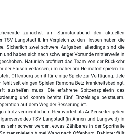
chenende zunächst am Samstagabend den aktuellen
 TSV Langstadt II. Im Vergleich zu den Hessen haben die
. Sicherlich zwei schwere Aufgaben, allerdings sind die
 und haben sich nach schwieriger Vorrunde mittlerweile in
geschoben. Natürlich profitiert das Team von der Rückkehr
vor der Saison verlassen, um näher am Heimatort spielen zu
teht Offenburg somit für einige Spiele zur Verfügung. Jele
ür fehlt seit einigen Spielen Ramona Betz krankheitsbedingt,
aft aushelfen muss. Die erfahrene Spitzenspielerin des
rderung und konnte bereits fünf Einzelsiege beisteuern.
eroperation auf dem Weg der Besserung ist.
n trotz vermeintlichem Heimvorteil als Außenseiter gehen
ligareserve des TSV Langstadt (in Annen und Langweid) in
d es sehr schwer werden, etwas Zählbares in der Sporthalle
pitzenspielerin Aimei Wang nach Offenburg. Dahinter fällt