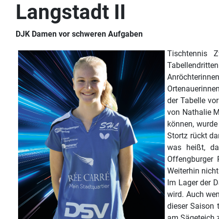
Langstadt II
DJK Damen vor schweren Aufgaben
Tischtennis
Tabellendritt
Anröchterinne
Ortenauerinnen
der Tabelle vo
von Nathalie M
können, wurde 
Stortz rückt da
was heißt, da
Offengburger 
Weiterhin nicht
Im Lager der D
wird. Auch wen
dieser Saison 
am Sägeteich z