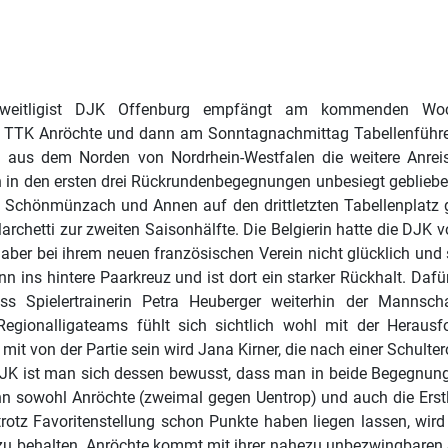
 Zweitligist DJK Offenburg empfängt am kommenden Wo
en TTK Anröchte und dann am Sonntagnachmittag Tabellenführer
n aus dem Norden von Nordrhein-Westfalen die weitere Anreise
 in den ersten drei Rückrundenbegegnungen unbesiegt geblieben
r Schönmünzach und Annen auf den drittletzten Tabellenplatz 
archetti zur zweiten Saisonhälfte. Die Belgierin hatte die DJK 
aber bei ihrem neuen französischen Verein nicht glücklich und s
nn ins hintere Paarkreuz und ist dort ein starker Rückhalt. Daf
ss Spielertrainerin Petra Heuberger weiterhin der Mannsch
Regionalligateams fühlt sich sichtlich wohl mit der Herausfo
 mit von der Partie sein wird Jana Kirner, die nach einer Schult
JK ist man sich dessen bewusst, dass man in beide Begegnunge
n sowohl Anröchte (zweimal gegen Uentrop) und auch die Erst
trotz Favoritenstellung schon Punkte haben liegen lassen, wir
u behalten. Anröchte kommt mit ihrer nahezu unbezwingbaren S