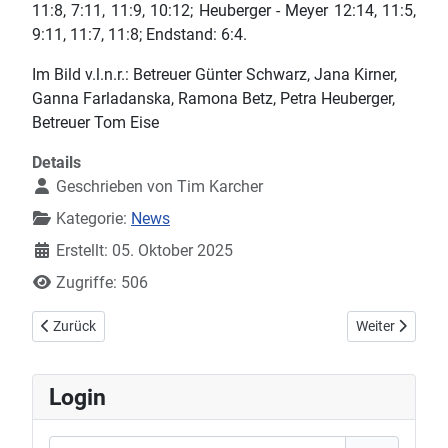
11:8, 7:11, 11:9, 10:12; Heuberger - Meyer 12:14, 11:5,
9:11, 11:7, 11:8; Endstand: 6:4.
Im Bild v.l.n.r.: Betreuer Günter Schwarz, Jana Kirner,
Ganna Farladanska, Ramona Betz, Petra Heuberger,
Betreuer Tom Eise
Details
Geschrieben von
Tim Karcher
Kategorie:
News
Erstellt: 05. Oktober 2025
Zugriffe: 506
Vorheriger Beitrag: Spiele Nachwuchsbereich
Nächster Beitr
Zurück
Weiter
Login
Benutzername