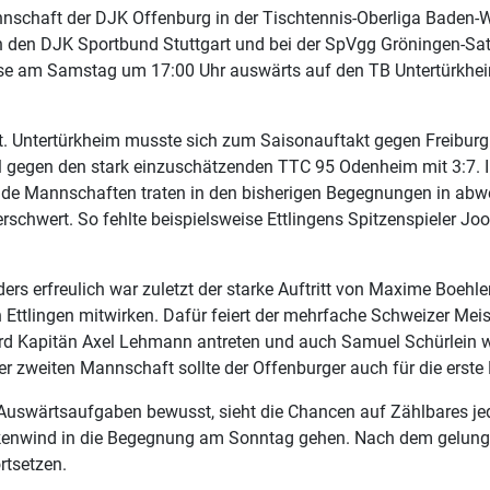
chaft der DJK Offenburg in der Tischtennis-Oberliga Baden-Wü
den DJK Sportbund Stuttgart und bei der SpVgg Gröningen-Satte
 Eise am Samstag um 17:00 Uhr auswärts auf den TB Untertürkhe
et. Untertürkheim musste sich zum Saisonauftakt gegen Freibur
iel gegen den stark einzuschätzenden TTC 95 Odenheim mit 3:7.
eide Mannschaften traten in den bisherigen Begegnungen in abwe
erschwert. So fehlte beispielsweise Ettlingens Spitzenspieler J
ders erfreulich war zuletzt der starke Auftritt von Maxime Boehl
lingen mitwirken. Dafür feiert der mehrfache Schweizer Meist
d Kapitän Axel Lehmann antreten und auch Samuel Schürlein wir
r zweiten Mannschaft sollte der Offenburger auch für die erste
 Auswärtsaufgaben bewusst, sieht die Chancen auf Zählbares je
ückenwind in die Begegnung am Sonntag gehen. Nach dem gelungen
rtsetzen.