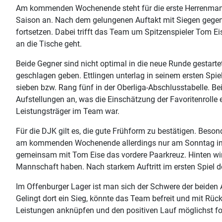
Am kommenden Wochenende steht für die erste Herrenmanns
Saison an. Nach dem gelungenen Auftakt mit Siegen gegen 
fortsetzen. Dabei trifft das Team um Spitzenspieler Tom
an die Tische geht.
Beide Gegner sind nicht optimal in die neue Runde gestart
geschlagen geben. Ettlingen unterlag in seinem ersten Sp
sieben bzw. Rang fünf in der Oberliga-Abschlusstabelle. B
Aufstellungen an, was die Einschätzung der Favoritenrolle 
Leistungsträger im Team war.
Für die DJK gilt es, die gute Frühform zu bestätigen. Beson
am kommenden Wochenende allerdings nur am Sonntag in Ett
gemeinsam mit Tom Eise das vordere Paarkreuz. Hinten wir
Mannschaft haben. Nach starkem Auftritt im ersten Spiel de
Im Offenburger Lager ist man sich der Schwere der beiden
Gelingt dort ein Sieg, könnte das Team befreit und mit R
Leistungen anknüpfen und den positiven Lauf möglichst fo