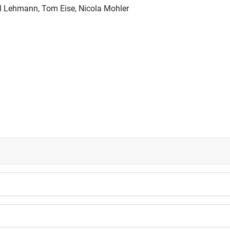
xel Lehmann, Tom Eise, Nicola Mohler
TV Ettlingen - DJK 4:6