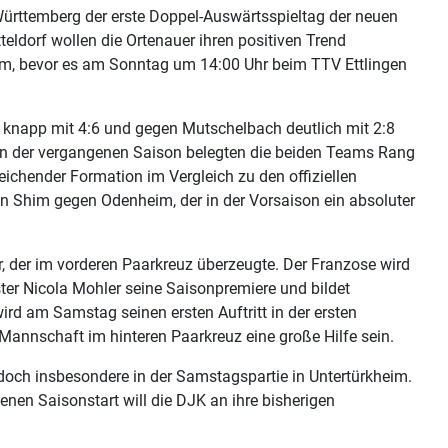
rttemberg der erste Doppel-Auswärtsspieltag der neuen
ldorf wollen die Ortenauer ihren positiven Trend
im, bevor es am Sonntag um 14:00 Uhr beim TTV Ettlingen
g knapp mit 4:6 und gegen Mutschelbach deutlich mit 2:8
 In der vergangenen Saison belegten die beiden Teams Rang
ichender Formation im Vergleich zu den offiziellen
oon Shim gegen Odenheim, der in der Vorsaison ein absoluter
er, der im vorderen Paarkreuz überzeugte. Der Franzose wird
er Nicola Mohler seine Saisonpremiere und bildet
d am Samstag seinen ersten Auftritt in der ersten
 Mannschaft im hinteren Paarkreuz eine große Hilfe sein.
doch insbesondere in der Samstagspartie in Untertürkheim.
en Saisonstart will die DJK an ihre bisherigen