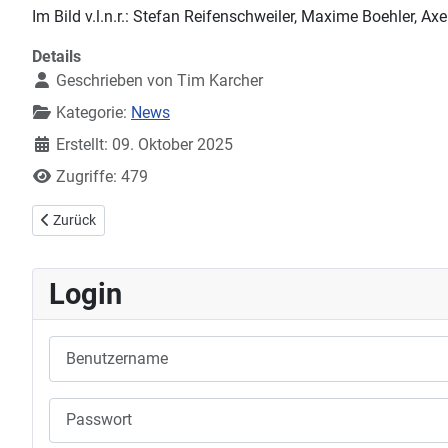
Im Bild v.l.n.r.: Stefan Reifenschweiler, Maxime Boehler, A
Details
Geschrieben von
Tim Karcher
Kategorie:
News
Erstellt: 09. Oktober 2025
Zugriffe: 479
Vorheriger Beitrag: Oberliga Herren: TB Untertürkheim - DJK 5:5; T
Zurück
Login
Benutzername
Passwort