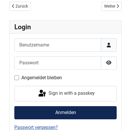
Vorheriger Beitrag: DJK Mädchen Mannschaft auf dem Treppchen
Nächster Beit
Zurück
Weiter
Login
Benutzername
Passwort
Show Pas
Angemeldet bleiben
Sign in with a passkey
Anmelden
Passwort vergessen?