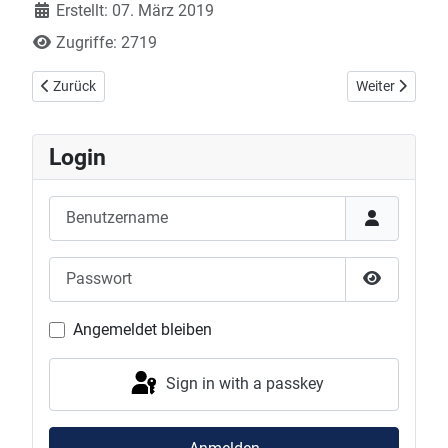
Erstellt: 07. März 2019
Zugriffe: 2719
Vorheriger Beitrag: Vorschau 3. Bundesliga Damen: DJK - BSC Rap
Nächster Beitra
Zurück
Weiter
Login
Benutzername
Passwort
Show Pas
Angemeldet bleiben
Sign in with a passkey