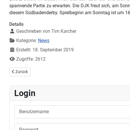
spannende Partie zu erwarten. Die DJK freut sich, am Sonn
diesem Südbadenderby. Spielbeginn am Sonntag ist um 16
Details
Geschrieben von
Tim Karcher
Kategorie:
News
Erstellt: 18. September 2019
Zugriffe: 2612
Vorheriger Beitrag: 2. Bundesliga Damen: DJK Offenburg - ESV Wei
Zurück
Login
Benutzername
Passwort