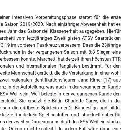
r intensiven Vorbereitungsphase startet für die erste
e Saison 2019/2020. Nach einjähriger Abwesenheit hat es
ses Jahr das Saisonziel Klassenerhalt ausgegeben. Hierfür
rchetti vom letztjährigen Zweitligisten ATSV Saarbrücken
3:19 im vorderen Paarkreuz verbessern. Dass die 23jährige
er Rückrunde in der vergangenen Saison mit 8:8 Siegen eine
erbessern konnte. Marchetti hat derzeit ihren höchsten TTR
tionalen und internationalen Ranglisten bestimmt. Für den
eite Mannschaft gerückt, die die Verstärkung in einer wohl
ei regionalen Identifikationsfiguren Jana Kirner (17) aus
nz in der Aufstellung, was auch in der vergangenen Runde
ESV Weil sein. Weil belegte in der vergangenen Runde den
ärkt. Sie ersetzt die Britin Charlotte Carey, die in der
n die drittbeste Spielerin der 2. Bundesliga und bildet
letzte Runde kein Spiel bestritten und ist aktuell daher für
aus der zweiten Damenmannschaft des ESV Weil ein starker
der Ortenau nicht schlecht. In jedem Fall wäre dann eine