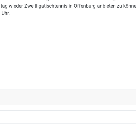
tag wieder Zweitligatischtennis in Offenburg anbieten zu könne
 Uhr.
l 4:6