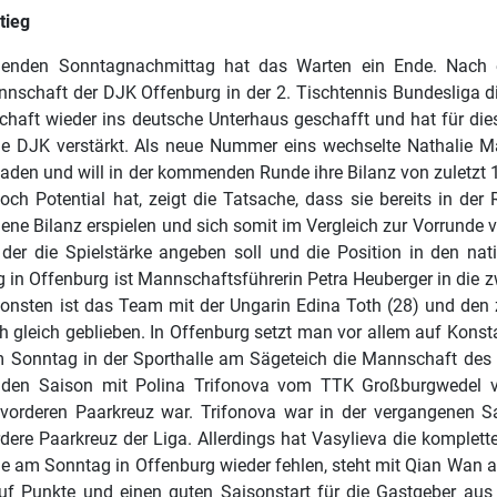
tieg
den Sonntagnachmittag hat das Warten ein Ende. Nach eine
chaft der DJK Offenburg in der 2. Tischtennis Bundesliga di
haft wieder ins deutsche Unterhaus geschafft und hat für die
ie DJK verstärkt. Als neue Nummer eins wechselte Nathalie Ma
den und will in der kommenden Runde ihre Bilanz von zuletzt 1
noch Potential hat, zeigt die Tatsache, dass sie bereits in d
ene Bilanz erspielen und sich somit im Vergleich zur Vorrunde v
 der die Spielstärke angeben soll und die Position in den na
in Offenburg ist Mannschaftsführerin Petra Heuberger in die zw
nsten ist das Team mit der Ungarin Edina Toth (28) und den zw
leich geblieben. In Offenburg setzt man vor allem auf Konsta
am Sonntag in der Sporthalle am Sägeteich die Mannschaft des 
nden Saison mit Polina Trifonova vom TTK Großburgwedel verst
rderen Paarkreuz war. Trifonova war in der vergangenen Saiso
ere Paarkreuz der Liga. Allerdings hat Vasylieva die komplette 
ie am Sonntag in Offenburg wieder fehlen, steht mit Qian Wan 
auf Punkte und einen guten Saisonstart für die Gastgeber aus 