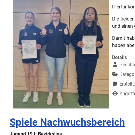
Hierfür ko
Die beide
und einen g
Damit habe
haben aber
Details
Geschr
Kategor
Erstell
Zugriff
Spiele Nachwuchsbereich
Jugend 19 I: Bezirksliga