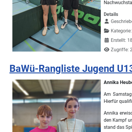
Nachwuchstal
Details
Geschrieb
Kategorie
Erstellt: 
Zugriffe: 
BaWü-Rangliste Jugend U13
Annika Heube
Am Samstag f
Hierfür qual
Annika erwisc
den Kampf um 
stand das Spi