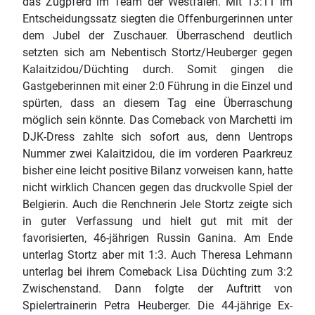
das Zugpferd im Team der Westfalen. Mit 13:11 im
Entscheidungssatz siegten die Offenburgerinnen unter
dem Jubel der Zuschauer. Überraschend deutlich
setzten sich am Nebentisch Stortz/Heuberger gegen
Kalaitzidou/Düchting durch. Somit gingen die
Gastgeberinnen mit einer 2:0 Führung in die Einzel und
spürten, dass an diesem Tag eine Überraschung
möglich sein könnte. Das Comeback von Marchetti im
DJK-Dress zahlte sich sofort aus, denn Uentrops
Nummer zwei Kalaitzidou, die im vorderen Paarkreuz
bisher eine leicht positive Bilanz vorweisen kann, hatte
nicht wirklich Chancen gegen das druckvolle Spiel der
Belgierin. Auch die Renchnerin Jele Stortz zeigte sich
in guter Verfassung und hielt gut mit mit der
favorisierten, 46-jährigen Russin Ganina. Am Ende
unterlag Stortz aber mit 1:3. Auch Theresa Lehmann
unterlag bei ihrem Comeback Lisa Düchting zum 3:2
Zwischenstand. Dann folgte der Auftritt von
Spielertrainerin Petra Heuberger. Die 44-jährige Ex-