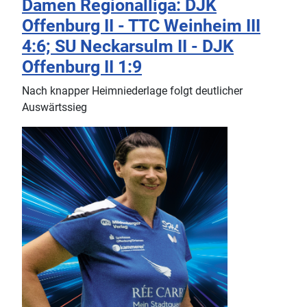
Damen Regionalliga: DJK
Offenburg II - TTC Weinheim III
4:6; SU Neckarsulm II - DJK
Offenburg II 1:9
Nach knapper Heimniederlage folgt deutlicher
Auswärtssieg